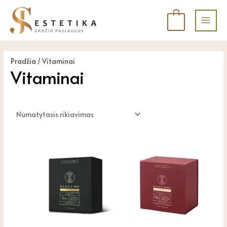
Pereiti
Main
prie
0
Men
turinio
Pradžia
/ Vitaminai
Vitaminai