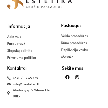
Paslaugos
Informacija
Veido procedūros
Apie mus
Kūno procedūros
Parduotuvė
Depiliacija vašku
Slapukų politika
Masažai
Privatumo politika
Kontaktai
Sekite mus
Facebook
Instagram
+370 602 49278
info@jsestetka.lt
Aludarių g. 5, Vilnius LT-
01113