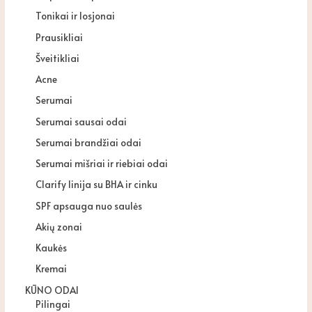
Tonikai ir losjonai
Prausikliai
Šveitikliai
Acne
Serumai
Serumai sausai odai
Serumai brandžiai odai
Serumai mišriai ir riebiai odai
Clarify linija su BHA ir cinku
SPF apsauga nuo saulės
Akių zonai
Kaukės
Kremai
KŪNO ODAI
Pilingai