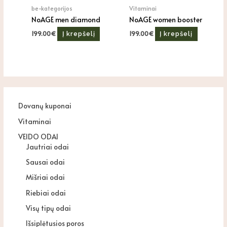
be-kategorijos
Vitaminai
NoAGE men diamond
NoAGE women booster
199.00
€
199.00
€
Į krepšelį
Į krepšelį
Dovanų kuponai
Vitaminai
VEIDO ODAI
Jautriai odai
Sausai odai
Mišriai odai
Riebiai odai
Visų tipų odai
Išsiplėtusios poros