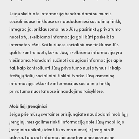
Jeigu skelbiate informaciją bendraudami su mumis
socialiniuose tinkluose ar naudodamiesi socialinių tinklų
integracija, priklausomai nuo Jūsų pasirinktų privatumo
nuostatų, skelbiama informacija gali būti paskelbta
internete viešai. Kai kuriuose socialiniuose tinkluose Jūs
galite kontroliuoti, kokia Jūsų skelbiama informacija yra
viešinama. Norėdami sužinoti daugiau informacijos apie
tai, kaip kontroliuoti Jūsų privatumo nustatymus, ir kaip
trečiųjų šalių socialiniai tinklai tvarko Jūsų asmeninę
informaciją, ieškokite informacijos socialinių tinklų
privatumo nuostatuose ir naudojimo taisyklėse.
Mobilieji įrenginiai
Jeigu prie mūsų svetainės prisijungiate naudodami mobilųjį
įrenginį, mes galime rinkti informaciją apie Jūsų mobiliojo
įrenginio unikalų identifikavimo numerį ir įrenginio IP
adresą, taip pat informaciją apie įrenginio operacinę