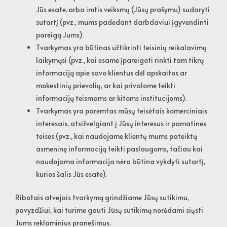
Jūs esate, arba imtis veiksmų (Jūsų prašymu) sudaryti
sutartį (pvz., mums padedant darbdaviui įgyvendinti
pareigą Jums).
Tvarkymas yra būtinas užtikrinti teisinių reikalavimų
laikymąsi (pvz., kai esame įpareigoti rinkti tam tikrą
informaciją apie savo klientus dėl apskaitos ar
mokestinių prievolių, ar kai privalome teikti
informaciją teismams ar kitoms institucijoms).
Tvarkymas yra paremtas mūsų teisėtais komerciniais
interesais, atsižvelgiant į Jūsų interesus ir pamatines
teises (pvz., kai naudojame klientų mums pateiktą
asmeninę informaciją teikti paslaugoms, tačiau kai
naudojama informacija nėra būtina vykdyti sutartį,
kurios šalis Jūs esate).
Ribotais atvejais tvarkymą grindžiame Jūsų sutikimu,
pavyzdžiui, kai turime gauti Jūsų sutikimą norėdami siųsti
Jums reklaminius pranešimus.