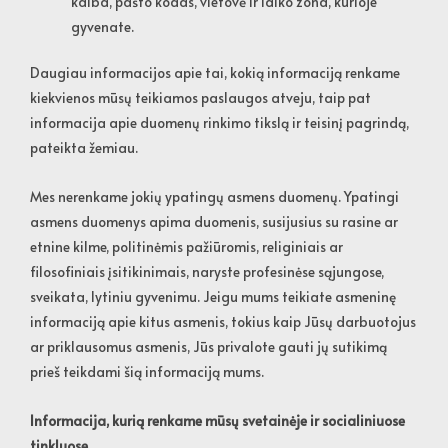
kalba, pašto kodas, vietovė ir laiko zona, kurioje
gyvenate.
Daugiau informacijos apie tai, kokią informaciją renkame
kiekvienos mūsų teikiamos paslaugos atveju, taip pat
informacija apie duomenų rinkimo tikslą ir teisinį pagrindą,
pateikta žemiau.
Mes nerenkame jokių ypatingų asmens duomenų. Ypatingi
asmens duomenys apima duomenis, susijusius su rasine ar
etnine kilme, politinėmis pažiūromis, religiniais ar
filosofiniais įsitikinimais, naryste profesinėse sąjungose,
sveikata, lytiniu gyvenimu. Jeigu mums teikiate asmeninę
informaciją apie kitus asmenis, tokius kaip Jūsų darbuotojus
ar priklausomus asmenis, Jūs privalote gauti jų sutikimą
prieš teikdami šią informaciją mums.
Informacija, kurią renkame mūsų svetainėje ir socialiniuose
tinkluose