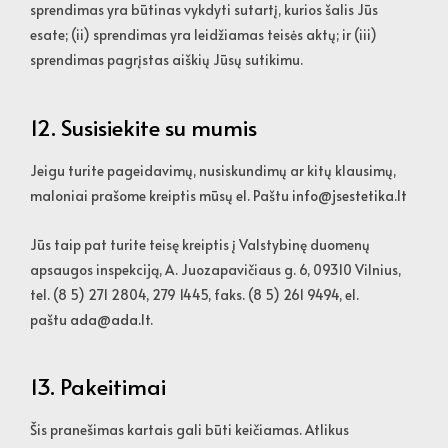
sprendimas yra būtinas vykdyti sutartį, kurios šalis Jūs
esate; (ii) sprendimas yra leidžiamas teisės aktų; ir (iii)
sprendimas pagrįstas aiškių Jūsų sutikimu.
12. Susisiekite su mumis
Jeigu turite pageidavimų, nusiskundimų ar kitų klausimų,
maloniai prašome kreiptis mūsų el. Paštu
info@jsestetika.lt
Jūs taip pat turite teisę kreiptis į Valstybinę duomenų
apsaugos inspekciją, A. Juozapavičiaus g. 6, 09310 Vilnius,
tel. (8 5) 271 2804, 279 1445, faks. (8 5) 261 9494, el.
paštu
ada@ada.lt
.
13. Pakeitimai
Šis pranešimas kartais gali būti keičiamas. Atlikus