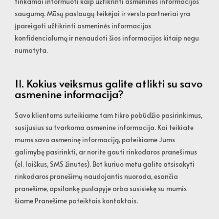
tinkamai informuoti kaip užtikrinti asmenines informacijos
saugumą. Mūsų paslaugų teikėjai ir verslo partneriai yra
įpareigoti užtikrinti asmeninės informacijos
konfidencialumą ir nenaudoti šios informacijos kitaip negu
numatyta.
11. Kokius veiksmus galite atlikti su savo
asmenine informacija?
Savo klientams suteikiame tam tikro pobūdžio pasirinkimus,
susijusius su tvarkoma asmenine informacija. Kai teikiate
mums savo asmeninę informaciją, pateikiame Jums
galimybę pasirinkti, ar norite gauti rinkodaros pranešimus
(el. laiškus, SMS žinutes). Bet kuriuo metu galite atsisakyti
rinkodaros pranešimų naudojantis nuoroda, esančia
pranešime, apsilankę puslapyje arba susisiekę su mumis
šiame Pranešime pateiktais kontaktais.