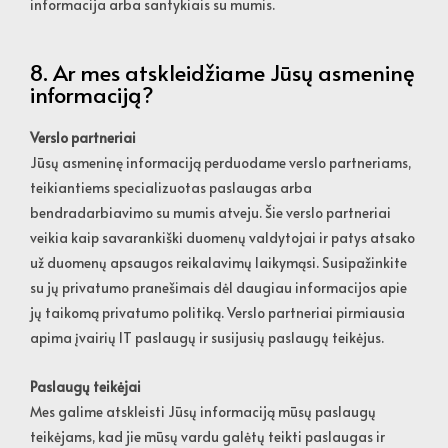
informacija arba santykiais su mumis.
8. Ar mes atskleidžiame Jūsų asmeninę
informaciją?
Verslo partneriai
Jūsų asmeninę informaciją perduodame verslo partneriams,
teikiantiems specializuotas paslaugas arba
bendradarbiavimo su mumis atveju. Šie verslo partneriai
veikia kaip savarankiški duomenų valdytojai ir patys atsako
už duomenų apsaugos reikalavimų laikymąsi. Susipažinkite
su jų privatumo pranešimais dėl daugiau informacijos apie
jų taikomą privatumo politiką. Verslo partneriai pirmiausia
apima įvairių IT paslaugų ir susijusių paslaugų teikėjus.
Paslaugų teikėjai
Mes galime atskleisti Jūsų informaciją mūsų paslaugų
teikėjams, kad jie mūsų vardu galėtų teikti paslaugas ir