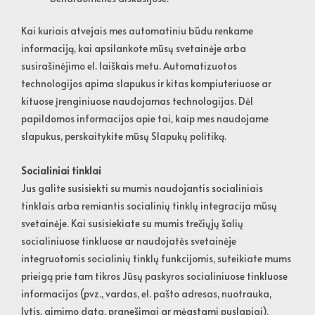
Kai kuriais atvejais mes automatiniu būdu renkame
informaciją, kai apsilankote mūsų svetainėje arba
susirašinėjimo el. laiškais metu. Automatizuotos
technologijos apima slapukus ir kitas kompiuteriuose ar
kituose įrenginiuose naudojamas technologijas. Dėl
papildomos informacijos apie tai, kaip mes naudojame
slapukus, perskaitykite mūsų Slapukų politiką.
Socialiniai tinklai
Jus galite susisiekti su mumis naudojantis socialiniais
tinklais arba remiantis socialinių tinklų integracija mūsų
svetainėje. Kai susisiekiate su mumis trečiųjų šalių
socialiniuose tinkluose ar naudojatės svetainėje
integruotomis socialinių tinklų funkcijomis, suteikiate mums
prieigą prie tam tikros Jūsų paskyros socialiniuose tinkluose
informacijos (pvz., vardas, el. pašto adresas, nuotrauka,
lytis, gimimo data, pranešimai ar mėgstami puslapiai).