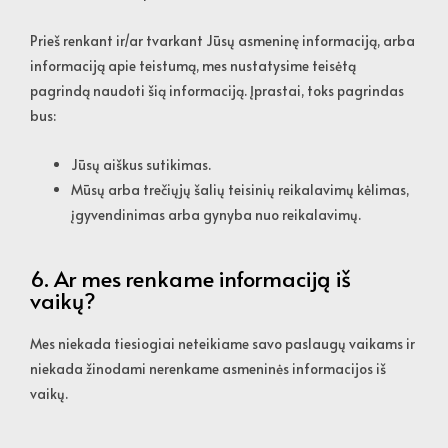
Prieš renkant ir/ar tvarkant Jūsų asmeninę informaciją, arba
informaciją apie teistumą, mes nustatysime teisėtą
pagrindą naudoti šią informaciją. Įprastai, toks pagrindas
bus:
Jūsų aiškus sutikimas.
Mūsų arba trečiųjų šalių teisinių reikalavimų kėlimas,
įgyvendinimas arba gynyba nuo reikalavimų.
6. Ar mes renkame informaciją iš
vaikų?
Mes niekada tiesiogiai neteikiame savo paslaugų vaikams ir
niekada žinodami nerenkame asmeninės informacijos iš
vaikų.