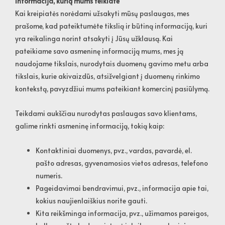
Informacija, kurią mums teikiate
Kai kreipiatės norėdami užsakyti mūsų paslaugas, mes
prašome, kad pateiktumėte tikslią ir būtiną informaciją, kuri
yra reikalinga norint atsakyti į Jūsų užklausą. Kai
pateikiame savo asmeninę informaciją mums, mes ją
naudojame tikslais, nurodytais duomenų gavimo metu arba
tikslais, kurie akivaizdūs, atsižvelgiant į duomenų rinkimo
kontekstą, pavyzdžiui mums pateikiant komercinį pasiūlymą.
Teikdami aukščiau nurodytas paslaugas savo klientams,
galime rinkti asmeninę informaciją, tokią kaip:
Kontaktiniai duomenys, pvz., vardas, pavardė, el.
pašto adresas, gyvenamosios vietos adresas, telefono
numeris.
Pageidavimai bendravimui, pvz., informacija apie tai,
kokius naujienlaiškius norite gauti.
Kita reikšminga informacija, pvz., užimamos pareigos,