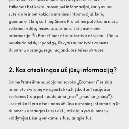
taikomas bet kokiai asmeninei informacijai, kurią mums
suteikiate ir bet kokiai asmeninei informacijai, kurią
gauname iš kitų šaltinių. Šiame Pranešime pateikiami mūsų
veiksmai ir Jūsų teisės, susijusios su Jūsų asmenine
informacija. Šis Pranešimas nėra sutartis ir nė vienai iš šalių
nesukuria teisių ir pareigų, išskyrus numatytas asmens
duomenų apsaugą reguliuojančiuose teisės aktuose.
2. Kas atsakingas už jūsų informaciją?
Šiame Pranešime naudojama sąvoka „Ecomeans“ reiškia
interneto svetainę www.jsestetika.lt, įskaitant susijusias
svetaines (taip pat naudojama „mes“, „mus“ ar „mūsų“).
Jsestetika.lt yra atsakingas už Jūsų asmeninę informaciją (ir
duomenų apsaugos teisės aktų atžvilgiu yra duomenų
valdytojas), kurią renkame iš Jūsų ar apie Jus.