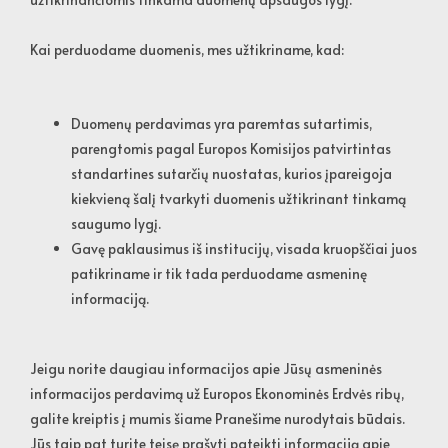
Kai perduodame duomenis, mes užtikriname, kad:
Duomenų perdavimas yra paremtas sutartimis,
parengtomis pagal Europos Komisijos patvirtintas
standartines sutarčių nuostatas, kurios įpareigoja
kiekvieną šalį tvarkyti duomenis užtikrinant tinkamą
saugumo lygį.
Gavę paklausimus iš institucijų, visada kruopščiai juos
patikriname ir tik tada perduodame asmeninę
informaciją.
Jeigu norite daugiau informacijos apie Jūsų asmeninės
informacijos perdavimą už Europos Ekonominės Erdvės ribų,
galite kreiptis į mumis šiame Pranešime nurodytais būdais.
Jūs taip pat turite teisę prašyti pateikti informaciją apie