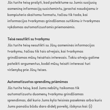
Jūs turite teisę prašyti, kad pateiktume su Jumis susijusią
asmeninę informaciją susistemintu, įprastai naudojamu ir
kompiuterio skaitomu formatu, tačiau tik tada, kai
informacijos tvarkymas grindžiamas sutikimu ir tvarkymas
vykdomas automatizuotomis priemonėmis.
Teisė nesutikti su tvarkymu
Jūs turite teisę nesutikti su Jūsų asmeninės informacijos
tvarkymu, tačiau tik tais atvejais, kai tvarkymas
grindžiamas mūsų teisėtais interesais. Tokiu atveju galime
pateikti argumentus, kodėl mūsų teisėti interesai turi
viršenybę prie Jūsų teises.
Automatizuotas sprendimų priėmimas
Jūs turite teisę, kad Jums nebūtų taikomas tik
automatizuotu duomenų tvarkymu grindžiamas
sprendimas, dėl kurio Jums kyla teisinės pasekmės arba kuris
Jums panašiu būdu daro didelį poveikį, išskyrus kai: (i)