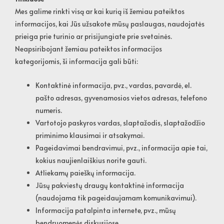
Mes galime rinkti visą ar kai kurią iš žemiau pateiktos
informacijos, kai Jūs užsakote mūsų paslaugas, naudojatės
prieiga prie turinio ar prisijungiate prie svetainės.
Neapsiribojant žemiau pateiktos informacijos
kategorijomis, ši informacija gali būti:
Kontaktinė informacija, pvz., vardas, pavardė, el.
pašto adresas, gyvenamosios vietos adresas, telefono
numeris.
Vartotojo paskyros vardas, slaptažodis, slaptažodžio
priminimo klausimai ir atsakymai.
Pageidavimai bendravimui, pvz., informacija apie tai,
kokius naujienlaiškius norite gauti.
Atliekamų paieškų informacija.
Jūsų pakviestų draugų kontaktinė informacija
(naudojama tik pageidaujamam komunikavimui).
Informacija patalpinta internete, pvz., mūsų
bendruomenės diskusijose.