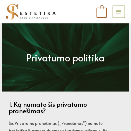
Pereiti
Main
prie
0
Men
turinio
Privatumo politika
1. Ką numato šis privatumo
pranešimas?
Šis Privatumo pranešimas („Pranešimas“) numato
jsestetika.lt asmens duomenų tvarkymo veiksmus. Jis