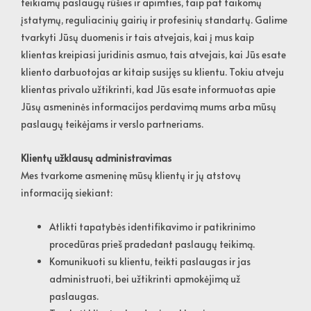
teikiamų paslaugų rūšies ir apimties, taip pat taikomų
įstatymų, reguliacinių gairių ir profesinių standartų. Galime
tvarkyti Jūsų duomenis ir tais atvejais, kai į mus kaip
klientas kreipiasi juridinis asmuo, tais atvejais, kai Jūs esate
kliento darbuotojas ar kitaip susijęs su klientu. Tokiu atveju
klientas privalo užtikrinti, kad Jūs esate informuotas apie
Jūsų asmeninės informacijos perdavimą mums arba mūsų
paslaugų teikėjams ir verslo partneriams.
Klientų užklausų administravimas
Mes tvarkome asmeninę mūsų klientų ir jų atstovų
informaciją siekiant:
Atlikti tapatybės identifikavimo ir patikrinimo
procedūras prieš pradedant paslaugų teikimą.
Komunikuoti su klientu, teikti paslaugas ir jas
administruoti, bei užtikrinti apmokėjimą už
paslaugas.