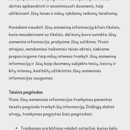
skirtas apibendrinti ir anonimizuoti duomenis, taip
užtikrinant Jūsų teises ir mūsų vykdomų veiksmų teisėtumą.
Norėdami naudoti Jūsų asmeninę informaciją kitais tikslais,
kurie nesuderinami su tikslais, dėl kurių buvo surinkta Jūsų
asmeninė informacija, prašysime Jūsų sutikimo. Visais
atvejais, remdamiesi taikomais teisės aktais, siekiame
proporcingumo tarp mūsų intereso tvarkyti Jūsų asmeninę
informaciją ir Jūsų kaip duomenų subjekto teisių, laisvių ir
kitų interesų, kad būtų užtikrintas Jūsų asmeninės
informacijos saugumas.
Teisinis pagrindas
Visas Jūsų asmeninės informacijos tvarkymas paremtas
teisėtu pagrindu tvarkyti šią informaciją. Didžiąją dalimi
atvejų, tvarkymas pagrįstas šiais pagrindais:
Tvarkymas yra būtinas vykdyti sutarčiai, kurios šalis