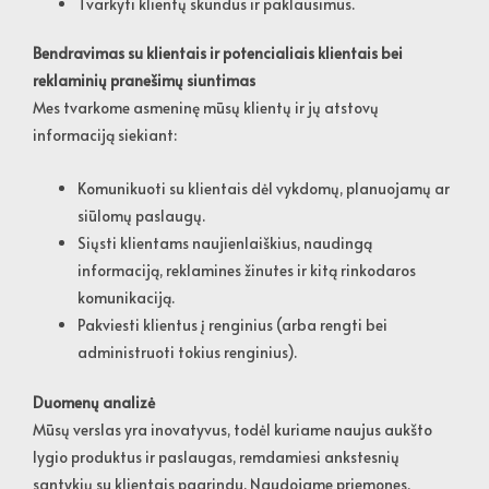
Tvarkyti klientų skundus ir paklausimus.
Bendravimas su klientais ir potencialiais klientais bei
reklaminių pranešimų siuntimas
Mes tvarkome asmeninę mūsų klientų ir jų atstovų
informaciją siekiant:
Komunikuoti su klientais dėl vykdomų, planuojamų ar
siūlomų paslaugų.
Siųsti klientams naujienlaiškius, naudingą
informaciją, reklamines žinutes ir kitą rinkodaros
komunikaciją.
Pakviesti klientus į renginius (arba rengti bei
administruoti tokius renginius).
Duomenų analizė
Mūsų verslas yra inovatyvus, todėl kuriame naujus aukšto
lygio produktus ir paslaugas, remdamiesi ankstesnių
santykių su klientais pagrindu. Naudojame priemones,