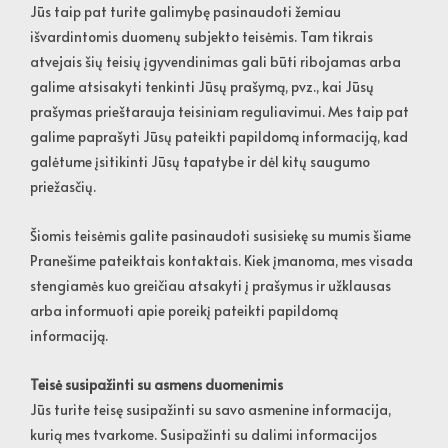
Jūs taip pat turite galimybę pasinaudoti žemiau
išvardintomis duomenų subjekto teisėmis. Tam tikrais
atvejais šių teisių įgyvendinimas gali būti ribojamas arba
galime atsisakyti tenkinti Jūsų prašymą, pvz., kai Jūsų
prašymas prieštarauja teisiniam reguliavimui. Mes taip pat
galime paprašyti Jūsų pateikti papildomą informaciją, kad
galėtume įsitikinti Jūsų tapatybe ir dėl kitų saugumo
priežasčių.
Šiomis teisėmis galite pasinaudoti susisiekę su mumis šiame
Pranešime pateiktais kontaktais. Kiek įmanoma, mes visada
stengiamės kuo greičiau atsakyti į prašymus ir užklausas
arba informuoti apie poreikį pateikti papildomą
informaciją.
Teisė susipažinti su asmens duomenimis
Jūs turite teisę susipažinti su savo asmenine informacija,
kurią mes tvarkome. Susipažinti su dalimi informacijos