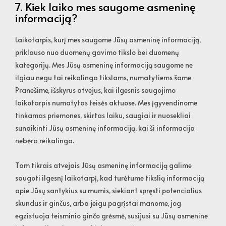
7. Kiek laiko mes saugome asmeninę
informaciją?
Laikotarpis, kurį mes saugome Jūsų asmeninę informaciją,
priklauso nuo duomenų gavimo tikslo bei duomenų
kategorijų. Mes Jūsų asmeninę informaciją saugome ne
ilgiau negu tai reikalinga tikslams, numatytiems šame
Pranešime, išskyrus atvejus, kai ilgesnis saugojimo
laikotarpis numatytas teisės aktuose. Mes įgyvendinome
tinkamas priemones, skirtas laiku, saugiai ir nuosekliai
sunaikinti Jūsų asmeninę informaciją, kai ši informacija
nebėra reikalinga.
Tam tikrais atvejais Jūsų asmeninę informaciją galime
saugoti ilgesnį laikotarpį, kad turėtume tikslią informaciją
apie Jūsų santykius su mumis, siekiant spręsti potencialius
skundus ir ginčus, arba jeigu pagrįstai manome, jog
egzistuoja teisminio ginčo grėsmė, susijusi su Jūsų asmenine