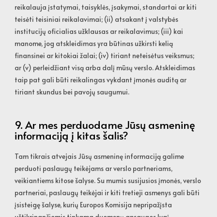
reikalauja įstatymai, taisyklės, įsakymai, standartai ar kiti
teisėti teisiniai reikalavimai; (ii) atsakant į valstybės
institucijų oficialias užklausas ar reikalavimus; (iii) kai
manome, jog atskleidimas yra būtinas užkirsti kelią
finansinei ar kitokiai žalai; (iv) tiriant neteisėtus veiksmus;
ar (v) perleidžiant visą arba dalį mūsų verslo. Atskleidimas
taip pat gali būti reikalingas vykdant įmonės auditą ar
tiriant skundus bei pavojų saugumui.
9. Ar mes perduodame Jūsų asmeninę
informaciją į kitas šalis?
Tam tikrais atvejais Jūsų asmeninę informaciją galime
perduoti paslaugų teikėjams ar verslo partneriams,
veikiantiems kitose šalyse. Su mumis susijusios įmonės, verslo
partneriai, paslaugų teikėjai ir kiti tretieji asmenys gali būti
įsisteigę šalyse, kurių Europos Komisija nepripažįsta
užtikrinančiomis tinkama duomenų apsaugos lygį.