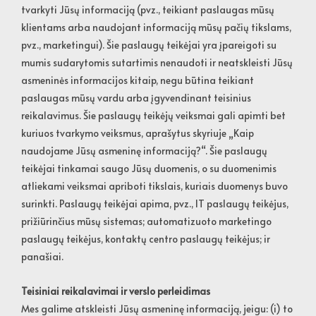
tvarkyti Jūsų informaciją (pvz., teikiant paslaugas mūsų
klientams arba naudojant informaciją mūsų pačių tikslams,
pvz., marketingui). Šie paslaugų teikėjai yra įpareigoti su
mumis sudarytomis sutartimis nenaudoti ir neatskleisti Jūsų
asmeninės informacijos kitaip, negu būtina teikiant
paslaugas mūsų vardu arba įgyvendinant teisinius
reikalavimus. Šie paslaugų teikėjų veiksmai gali apimti bet
kuriuos tvarkymo veiksmus, aprašytus skyriuje „Kaip
naudojame Jūsų asmeninę informaciją?“. Šie paslaugų
teikėjai tinkamai saugo Jūsų duomenis, o su duomenimis
atliekami veiksmai apriboti tikslais, kuriais duomenys buvo
surinkti. Paslaugų teikėjai apima, pvz., IT paslaugų teikėjus,
prižiūrinčius mūsų sistemas; automatizuoto marketingo
paslaugų teikėjus, kontaktų centro paslaugų teikėjus; ir
panašiai.
Teisiniai reikalavimai ir verslo perleidimas
Mes galime atskleisti Jūsų asmeninę informaciją, jeigu: (i) to