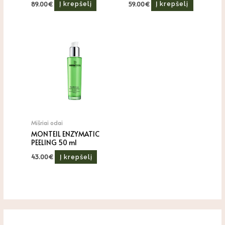
89.00
€
59.00
€
Į krepšelį
Į krepšelį
Mišriai odai
MONTEIL ENZYMATIC
PEELING 50 ml
43.00
€
Į krepšelį