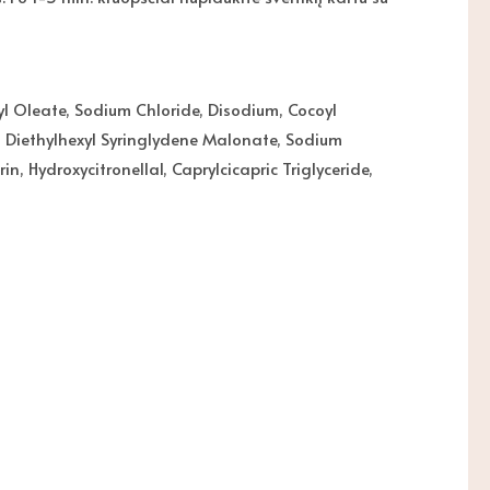
yl Oleate, Sodium Chloride, Disodium, Cocoyl
, Diethylhexyl Syringlydene Malonate, Sodium
 Hydroxycitronellal, Caprylcicapric Triglyceride,