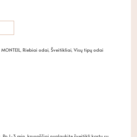
,
MONTEIL
,
Riebiai odai
,
Šveitikliai
,
Visų tipų odai
 Po 1-3 min. kruopščiai nuplaukite šveitiklį kartu su