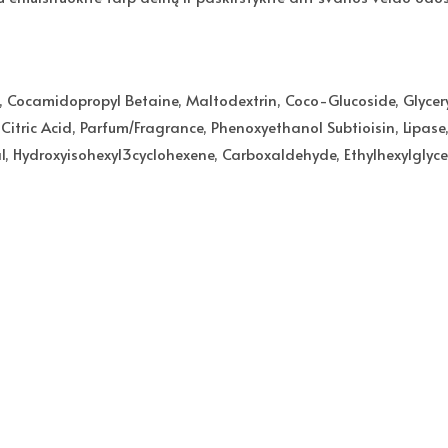
e, Cocamidopropyl Betaine, Maltodextrin, Coco-Glucoside, Glycer
itric Acid, Parfum/Fragrance, Phenoxyethanol Subtioisin, Lipase
Hydroxyisohexyl3cyclohexene, Carboxaldehyde, Ethylhexylglycerin,