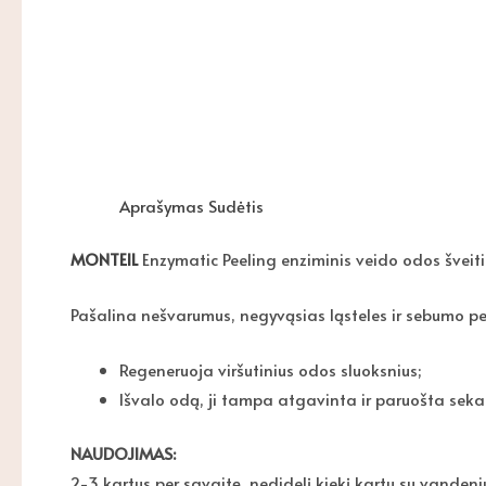
Aprašymas
Sudėtis
MONTEIL
Enzymatic Peeling enziminis veido odos šveitik
Pašalina nešvarumus, negyvąsias ląsteles ir sebumo per
Regeneruoja viršutinius odos sluoksnius;
Išvalo odą, ji tampa atgavinta ir paruošta seka
NAUDOJIMAS:
2-3 kartus per savaitę, nedidelį kiekį kartu su vandeniu