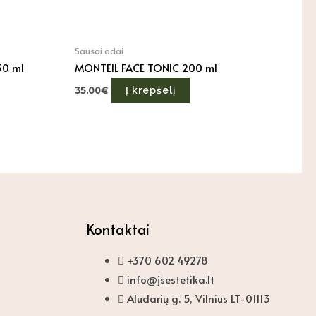
Sausai odai
30 ml
MONTEIL FACE TONIC 200 ml
35.00
€
Į krepšelį
Kontaktai
+370 602 49278
info@jsestetika.lt
Aludarių g. 5, Vilnius LT-01113