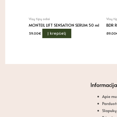
Visų tipų odai
Visų ti
MONTEIL LIFT SENSATION SERUM 50 ml
BDR R
59.00
€
89.00
Į krepšelį
Informacija
Menu
Apie mu
Parduot
Slapukų 