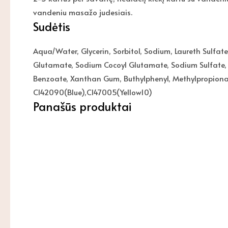
vandeniu masažo judesiais.
Sudėtis
Aqua/Water, Glycerin, Sorbitol, Sodium, Laureth Sulfat
Glutamate, Sodium Cocoyl Glutamate, Sodium Sulfate, C
Benzoate, Xanthan Gum, Buthylphenyl, Methylpropional, 
Cl42090(Blue),Cl47005(Yellow10)
Panašūs produktai