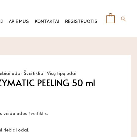
Paiešk
0
APIE MUS
KONTAKTAI
REGISTRUOTIS
ebiai odai
,
Šveitikliai
,
Visų tipų odai
YMATIC PEELING 50 ml
 veido odos šveitiklis.
ei
riebiai odai
.