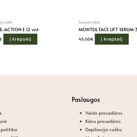
pų odai
Sausai odai
E-ACTION E 12 vnt.
MONTEIL FACE LIFT SERUM 
€
45.00
€
Į krepšelį
Į krepšelį
Paslaugos
Menu
s
Veido procedūros
uvė
Kūno procedūros
politika
Depiliacija vašku