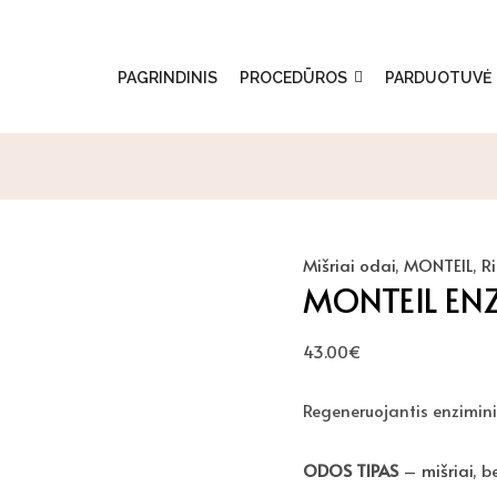
produkto
kiekis:
MONTEIL
PAGRINDINIS
PROCEDŪROS
PARDUOTUVĖ
ENZYMATIC
PEELING
50
ml
Mišriai odai
,
MONTEIL
,
Ri
MONTEIL ENZ
43.00
€
Regeneruojantis enziminis
ODOS TIPAS
–
mišriai
, b