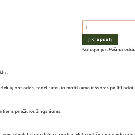
Į krepšelį
Kategorijos:
Mišriai odai
lis.
teklių ant odos, todėl suteikia matiškumo ir švaros pojūtį odai.
ntiems priežiūros žingsniams;
 emulsifuokite tarp delnų ir paskirstykite ant švarios veido odos.