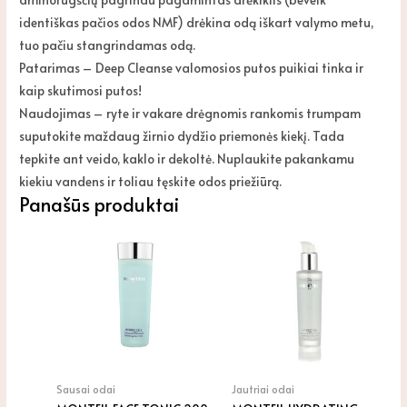
identiškas pačios odos NMF) drėkina odą iškart valymo metu,
tuo pačiu stangrindamas odą.
Patarimas – Deep Cleanse valomosios putos puikiai tinka ir
kaip skutimosi putos!
Naudojimas – ryte ir vakare drėgnomis rankomis trumpam
suputokite maždaug žirnio dydžio priemonės kiekį. Tada
tepkite ant veido, kaklo ir dekoltė. Nuplaukite pakankamu
kiekiu vandens ir toliau tęskite odos priežiūrą.
Panašūs produktai
Sausai odai
Jautriai odai