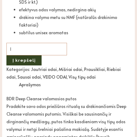
SDS ir kt.)
efektyvus odos valymas, nedirgina akių
drėkina valymo metu su NMF (natūralūs drėkinimo
faktoriai)
subtilus unisex aromatas
Į krepšelį
Kategorijos:
Jautriai odai
,
Mišriai odai
,
Prausikliai
,
Riebiai
odai
,
Sausai odai
,
VEIDO ODAI
,
Visų tipų odai
Aprašymas
BDR Deep Cleanse valomosios putos
Pradėkite savo odos priežiūros ritualą su drėkinančiomis Deep
Cleanse valomomis putomis. Visiškai be sausinančių ir
dirginančių medžiagų, putos tinka kasdieniam visų tipų odos
valymui ir netgi švelniai pašalina makiažą. Sudėtyje esantis
aminorūgščių pagrindu pagamintas drėkiklis (beveik