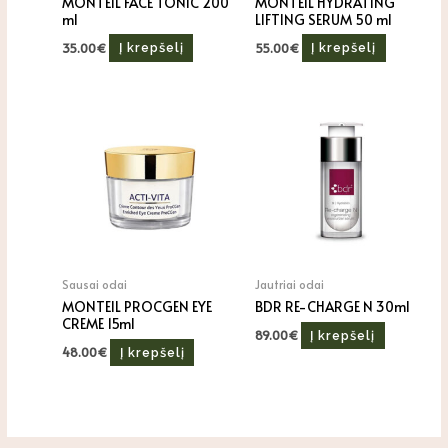
MONTEIL FACE TONIC 200
MONTEIL HYDRATING
ml
LIFTING SERUM 50 ml
35.00
€
55.00
€
Į krepšelį
Į krepšelį
Sausai odai
Jautriai odai
MONTEIL PROCGEN EYE
BDR RE-CHARGE N 30ml
CREME 15ml
89.00
€
Į krepšelį
48.00
€
Į krepšelį