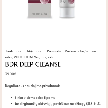
Jautriai odai
,
Mišriai odai
,
Prausikliai
,
Riebiai odai
,
Sausai
odai
,
VEIDO ODAI
,
Visų tipų odai
BDR DEEP CLEANSE
39.00
€
Reguliaraus naudojimo privalumai:
tinka visiems odos tipams
be dirginančių aktyviųjų paviršiaus medžiagų (SLS, NLS,