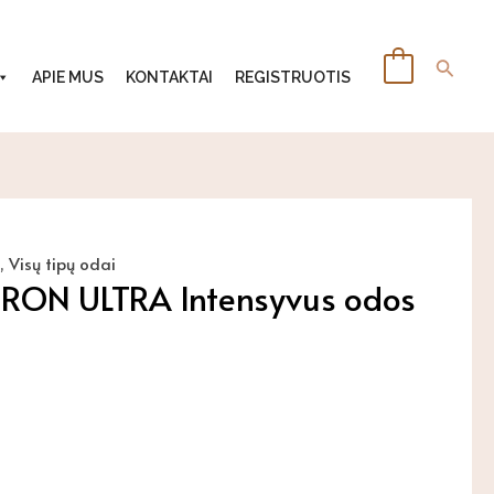
Paiešk
0
APIE MUS
KONTAKTAI
REGISTRUOTIS
,
Visų tipų odai
ON ULTRA Intensyvus odos