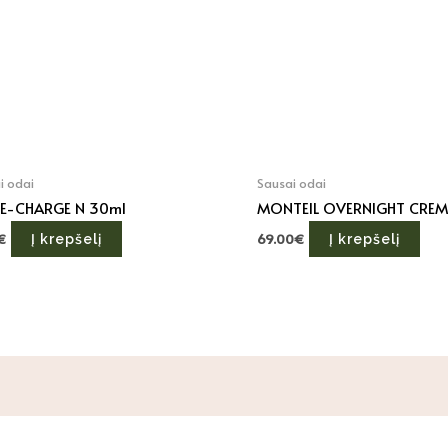
i odai
Sausai odai
RE-CHARGE N 30ml
MONTEIL OVERNIGHT CREM
€
69.00
€
Į krepšelį
Į krepšelį