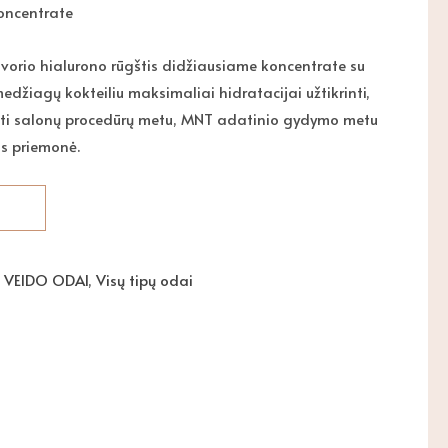
oncentrate
vorio hialurono rūgštis didžiausiame koncentrate su
džiagų kokteiliu maksimaliai hidratacijai užtikrinti,
ti salonų procedūrų metu, MNT adatinio gydymo metu
s priemonė.
,
VEIDO ODAI
,
Visų tipų odai