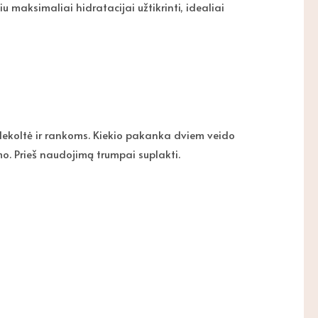
maksimaliai hidratacijai užtikrinti, idealiai
, dekoltė ir rankoms. Kiekio pakanka dviem veido
o. Prieš naudojimą trumpai suplakti.