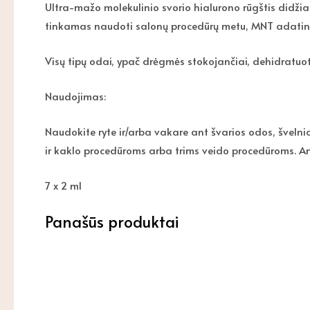
Ultra-mažo molekulinio svorio hialurono rūgštis didžia
tinkamas naudoti salonų procedūrų metu, MNT adatin
Visų tipų odai, ypač drėgmės stokojančiai, dehidratuot
Naudojimas:
Naudokite ryte ir/arba vakare ant švarios odos, švelni
ir kaklo procedūroms arba trims veido procedūroms. Am
7 x 2 ml
Panašūs produktai