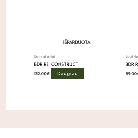
IŠPARDUOTA
Sausai odai
Jautria
BDR RE-CONSTRUCT
BDR 
132.00
€
89.00
Daugiau