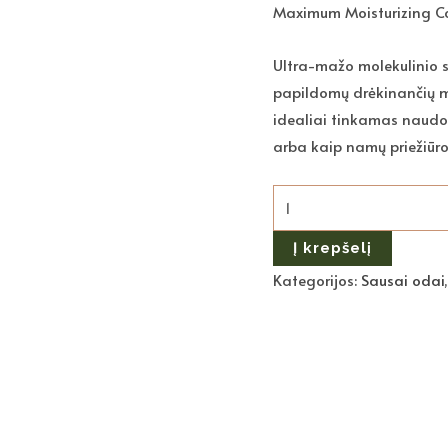
Maximum Moisturizing C
Ultra-mažo molekulinio s
papildomų drėkinančių me
idealiai tinkamas naudo
arba kaip namų priežiūro
Į krepšelį
Kategorijos:
Sausai odai