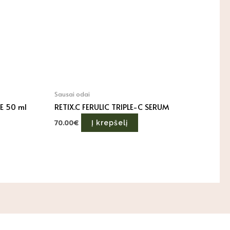
Sausai odai
E 50 ml
RETIX.C FERULIC TRIPLE-C SERUM
70.00
€
Į krepšelį