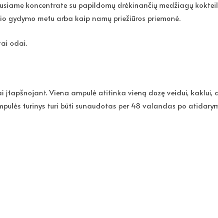
usiame koncentrate su papildomų drėkinančių medžiagų kokteiliu 
io gydymo metu arba kaip namų priežiūros priemonė.
ai odai.
ai įtapšnojant. Viena ampulė atitinka vieną dozę veidui, kaklui
pulės turinys turi būti sunaudotas per 48 valandas po atidarym