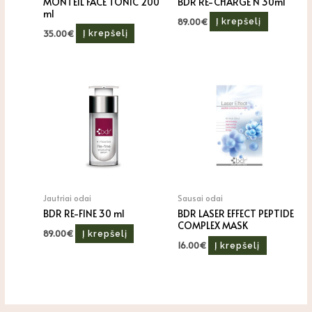
MONTEIL FACE TONIC 200
BDR RE-CHARGE N 30ml
ml
89.00
€
Į krepšelį
35.00
€
Į krepšelį
Jautriai odai
Sausai odai
BDR RE-FINE 30 ml
BDR LASER EFFECT PEPTIDE
COMPLEX MASK
89.00
€
Į krepšelį
16.00
€
Į krepšelį