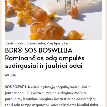
Jautriai odai
,
Sausai odai
,
Visų tipų odai
BDR® SOS BOSWELLIA
Raminančios odą ampulės
sudirgusiai ir jautriai odai
49.50
€
SOS BOSWELLIA
suteikia pirmąją pagalbą sudirgusiai ir
jautriai odai. Ji iš karto nuramina sudirgimą, mažina
paraudimą ir ramina uždegimą. Kartu stiprina odos barjerą,
todėl oda tampa atsparesnė išorės veiksniams. Idealiai tinka