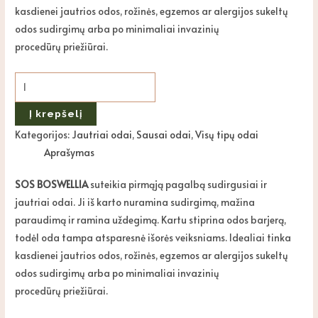
kasdienei jautrios odos, rožinės, egzemos ar alergijos sukeltų
odos sudirgimų arba po minimaliai invazinių
procedūrų priežiūrai.
Į krepšelį
Kategorijos:
Jautriai odai
,
Sausai odai
,
Visų tipų odai
Aprašymas
SOS BOSWELLIA
suteikia pirmąją pagalbą sudirgusiai ir
jautriai odai. Ji iš karto nuramina sudirgimą, mažina
paraudimą ir ramina uždegimą. Kartu stiprina odos barjerą,
todėl oda tampa atsparesnė išorės veiksniams. Idealiai tinka
kasdienei jautrios odos, rožinės, egzemos ar alergijos sukeltų
odos sudirgimų arba po minimaliai invazinių
procedūrų priežiūrai.