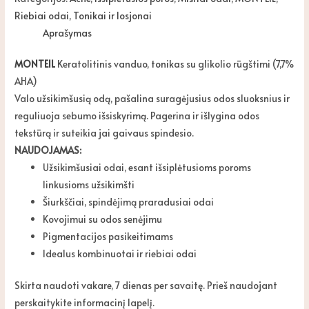
Riebiai odai
,
Tonikai ir losjonai
Aprašymas
MONTEIL
Keratolitinis vanduo,
tonikas
su glikolio rūgštimi (7,7%
AHA)
Valo užsikimšusią odą, pašalina suragėjusius odos sluoksnius ir
reguliuoja sebumo išsiskyrimą. Pagerina ir išlygina odos
tekstūrą ir suteikia jai gaivaus spindesio.
NAUDOJAMAS:
Užsikimšusiai odai, esant išsiplėtusioms poroms
linkusioms užsikimšti
Šiurkščiai, spindėjimą praradusiai odai
Kovojimui su odos senėjimu
Pigmentacijos pasikeitimams
Idealus kombinuotai ir riebiai odai
Skirta naudoti vakare, 7 dienas per savaitę. Prieš naudojant
perskaitykite informacinį lapelį.