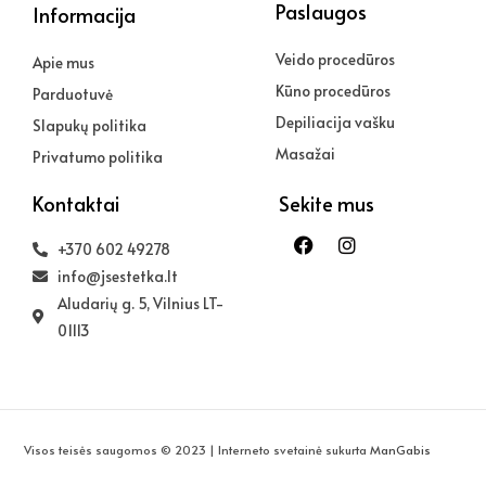
Paslaugos
Informacija
Veido procedūros
Apie mus
Kūno procedūros
Parduotuvė
Depiliacija vašku
Slapukų politika
Masažai
Privatumo politika
Kontaktai
Sekite mus
Facebook
Instagram
+370 602 49278
info@jsestetka.lt
Aludarių g. 5, Vilnius LT-
01113
Visos teisės saugomos © 2023 | Interneto svetainė sukurta
ManGabis