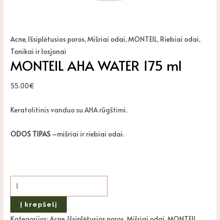
Acne
,
Išsiplėtusios poros
,
Mišriai odai
,
MONTEIL
,
Riebiai odai
,
Tonikai ir losjonai
MONTEIL AHA WATER 175 ml
55.00
€
Keratolitinis vanduo su AHA rūgštimi.
ODOS TIPAS
–
mišriai
ir
riebiai odai
.
Į krepšelį
Kategorijos:
Acne
,
Išsiplėtusios poros
,
Mišriai odai
,
MONTEIL
,