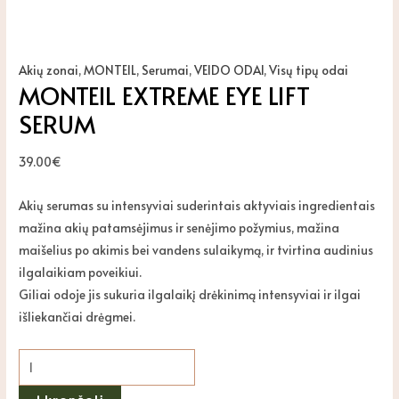
Akių zonai
,
MONTEIL
,
Serumai
,
VEIDO ODAI
,
Visų tipų odai
MONTEIL EXTREME EYE LIFT
SERUM
39.00
€
Akių serumas su intensyviai suderintais aktyviais ingredientais
mažina akių patamsėjimus ir senėjimo požymius, mažina
maišelius po akimis bei vandens sulaikymą, ir tvirtina audinius
ilgalaikiam poveikiui.
Giliai odoje jis sukuria ilgalaikį drėkinimą intensyviai ir ilgai
išliekančiai drėgmei.