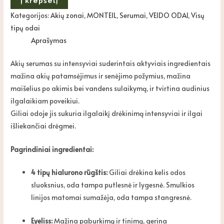
Į krepšelį
Kategorijos:
Akių zonai
,
MONTEIL
,
Serumai
,
VEIDO ODAI
,
Visų
tipų odai
Aprašymas
Akių serumas su intensyviai suderintais aktyviais ingredientais
mažina akių patamsėjimus ir senėjimo požymius, mažina
maišelius po akimis bei vandens sulaikymą, ir tvirtina audinius
ilgalaikiam poveikiui.
Giliai odoje jis sukuria ilgalaikį drėkinimą intensyviai ir ilgai
išliekančiai drėgmei.
Pagrindiniai ingredientai:
4 tipų hialurono rūgštis:
Giliai drėkina kelis odos
sluoksnius, oda tampa putlesnė ir lygesnė. Smulkios
linijos matomai sumažėja, oda tampa stangresnė.
Eyeliss:
Mažina paburkimą ir tinimą, gerina