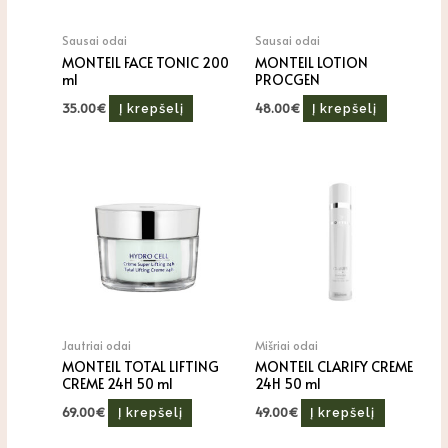
Sausai odai
Sausai odai
MONTEIL FACE TONIC 200
MONTEIL LOTION
ml
PROCGEN
35.00
€
48.00
€
Į krepšelį
Į krepšelį
Jautriai odai
Mišriai odai
MONTEIL TOTAL LIFTING
MONTEIL CLARIFY CREME
CREME 24H 50 ml
24H 50 ml
69.00
€
49.00
€
Į krepšelį
Į krepšelį