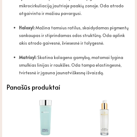
mikrocirkuliaciją jautrioje paakių zonoje. Oda atrodo
atgaivinta ir mažiau pavargusi.
Haloxyl:
Mažina tamsius ratilus, skaidydamas pigmentų
sankaupas ir stiprindamas odos struktūrą. Oda aplink
akis atrodo gaivesnė, šviesesnė ir tolygesnė.
Matrixyl:
Skatina kolageno gamybą, matomai lygina
smulkias linijas ir raukšles. Oda tampa elastingesnė,
tvirtesnė ir įgauna jaunatviškesnę išvaizdą.
Panašūs produktai