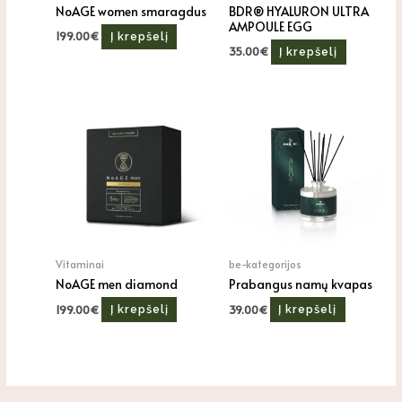
NoAGE women smaragdus
BDR® HYALURON ULTRA
AMPOULE EGG
199.00
€
Į krepšelį
35.00
€
Į krepšelį
Vitaminai
be-kategorijos
NoAGE men diamond
Prabangus namų kvapas
199.00
€
39.00
€
Į krepšelį
Į krepšelį