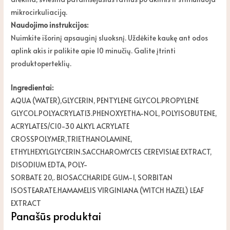
mikrocirkuliaciją.
Naudojimo instrukcijos:
Nuimkite išorinį apsauginį sluoksnį. Uždėkite kaukę ant odos
aplink akis ir palikite apie 10 minučių. Galite įtrinti
produktoperteklių.
Ingredientai:
AQUA (WATER),GLYCERIN, PENTYLENE GLYCOL.PROPYLENE
GLYCOL.POLYACRYLAT13.PHENOXYETHA-NOL, POLYISOBUTENE,
ACRYLATES/C10-30 ALKYL ACRYLATE
CROSSPOLYMER,TRIETHANOLAMINE,
ETHYLHEXYLGLYCERIN.SACCHAROMYCES CEREVISIAE EXTRACT,
DISODIUM EDTA, POLY-
SORBATE 20,. BIOSACCHARIDE GUM-1, SORBITAN
ISOSTEARATE.HAMAMELIS VIRGINIANA (WITCH HAZEL) LEAF
EXTRACT
Panašūs produktai