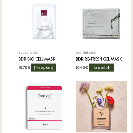
Sausai odai
Jautriai odai
BDR BIO CELL MASK
BDR RE-FRESH GEL MASK
10.70
€
10.40
€
Į krepšelį
Į krepšelį