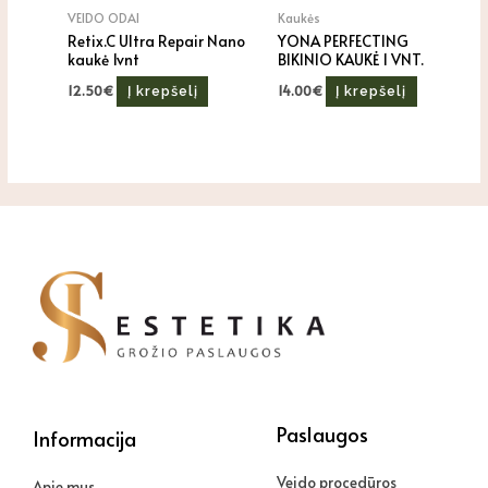
VEIDO ODAI
Kaukės
Retix.C Ultra Repair Nano
YONA PERFECTING
kaukė 1vnt
BIKINIO KAUKĖ 1 VNT.
12.50
€
14.00
€
Į krepšelį
Į krepšelį
Paslaugos
Informacija
Veido procedūros
Apie mus