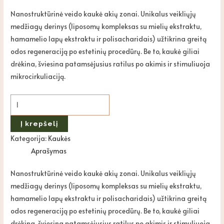
Nanostruktūrinė veido kaukė akių zonai. Unikalus veikliųjų
medžiagų derinys (liposomų kompleksas su mielių ekstraktu,
hamamelio lapų ekstraktu ir polisacharidais) užtikrina greitą
odos regeneraciją po estetinių procedūrų. Be to, kaukė giliai
drėkina, šviesina patamsėjusius ratilus po akimis ir stimuliuoja
mikrocirkuliaciją.
Į krepšelį
Kategorija:
Kaukės
Aprašymas
Nanostruktūrinė veido kaukė akių zonai. Unikalus veikliųjų
medžiagų derinys (liposomų kompleksas su mielių ekstraktu,
hamamelio lapų ekstraktu ir polisacharidais) užtikrina greitą
odos regeneraciją po estetinių procedūrų. Be to, kaukė giliai
drėkina, šviesina patamsėjusius ratilus po akimis ir stimuliuoja